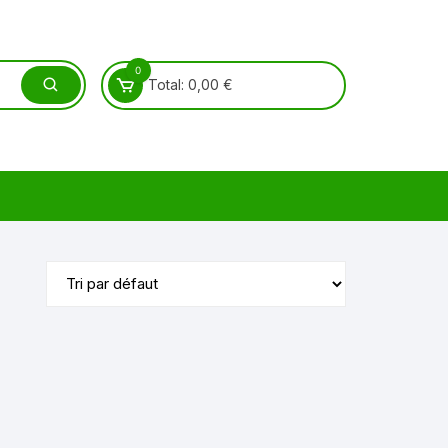
0
Total:
0,00
€