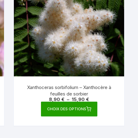
Xanthoceras sorbifolium – Xanthocère à
feuilles de sorbier
Plage
8,90
€
–
15,90
€
de
Ce
prix :
CHOIX DES OPTIONS
produit
8,90 €
à
a
15,90 €
plusieurs
variations.