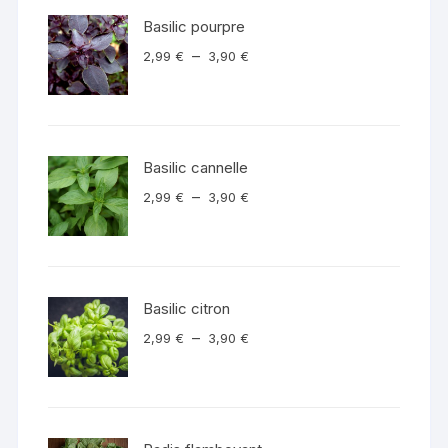
Basilic pourpre
Plage
–
2,99
€
3,90
€
de
prix :
2,99 €
à
Basilic cannelle
3,90 €
Plage
–
2,99
€
3,90
€
de
prix :
2,99 €
à
Basilic citron
3,90 €
Plage
–
2,99
€
3,90
€
de
prix :
2,99 €
à