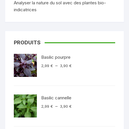
Analyser la nature du sol avec des plantes bio-
indicatrices
PRODUITS
Basilic pourpre
Plage
–
2,99
€
3,90
€
de
prix :
2,99 €
à
Basilic cannelle
3,90 €
Plage
–
2,99
€
3,90
€
de
prix :
2,99 €