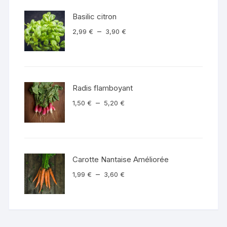
à
Basilic citron
3,90 €
Plage
–
2,99
€
3,90
€
de
prix :
2,99 €
à
Radis flamboyant
3,90 €
Plage
–
1,50
€
5,20
€
de
prix :
1,50 €
à
Carotte Nantaise Améliorée
5,20 €
Plage
–
1,99
€
3,60
€
de
prix :
1,99 €
à