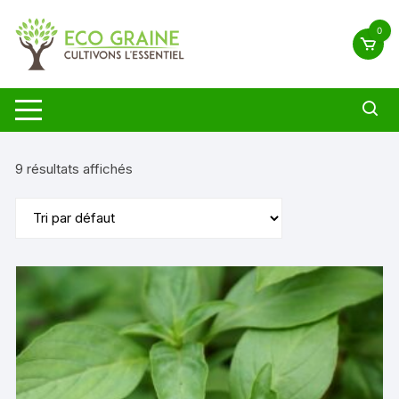
Aller
au
0
contenu
9 résultats affichés