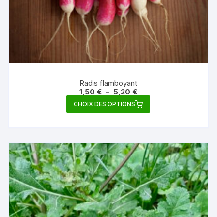
Radis flamboyant
Plage
1,50
€
–
5,20
€
de
Ce
CHOIX DES OPTIONS
prix :
produit
1,50 €
à
a
5,20 €
plusieurs
variations.
Les
options
peuvent
être
choisies
sur