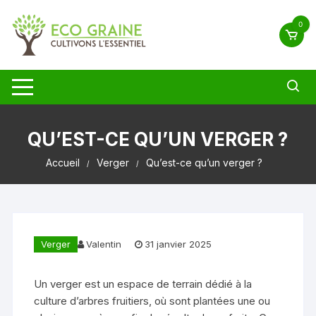
Aller
au
0
contenu
QU’EST-CE QU’UN VERGER ?
Accueil
Verger
Qu’est-ce qu’un verger ?
Verger
Valentin
31 janvier 2025
Un verger est un espace de terrain dédié à la
culture d’arbres fruitiers, où sont plantées une ou