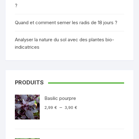
?
Quand et comment semer les radis de 18 jours ?
Analyser la nature du sol avec des plantes bio-
indicatrices
PRODUITS
Basilic pourpre
Plage
–
2,99
€
3,90
€
de
prix :
2,99 €
à